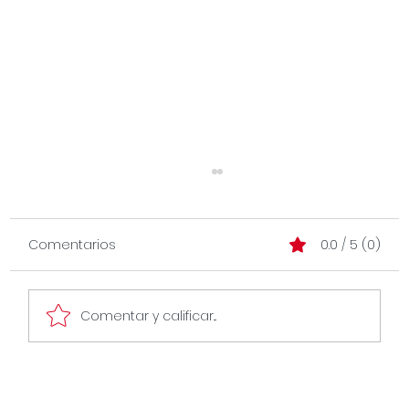
Comentarios
0.0 / 5 (0)
Comentar y calificar...
La honestidad no te da facturación,