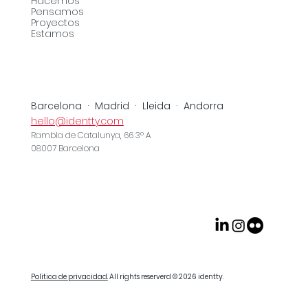
Hacemos
Pensamos
Proyectos
Estamos
Barcelona · Madrid · Lleida · Andorra
hello@identty.com
Rambla de Catalunya, 66 3º A
08007 Barcelona
Politica de privacidad.
All rights reserverd © 2026
identty
.