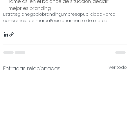
llame así en el balance de situación, decidir 
mejor es branding.
Estrategia
negocio
branding
Empresa
publicidad
Marca
coherencia de marca
Posicionamiento de marca
Ver todo
Entradas relacionadas