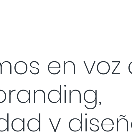
os en voz 
branding,
idad y dise