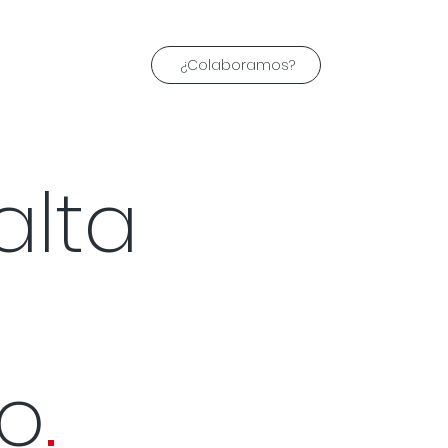
¿Colaboramos?
alta
ño
.