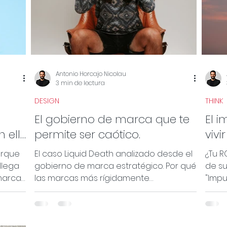
Antonio Horcajo Nicolau
3 min de lectura
DESIGN
THINK
El gobierno de marca que te
El i
 ella.
permite ser caótico.
vivi
Goo
orque
El caso Liquid Death analizado desde el
¿Tu R
llega
gobierno de marca estratégico. Por qué
de su
marca
las marcas más rígidamente
"Impu
gobernadas son las que pueden
empr
permitirse mayor libertad visual y cultural,
digit
y cómo construir un sistema que permita
en ca
la adaptación sin perder el motor
artíc