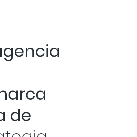
agencia
 marca
a de
ategia,