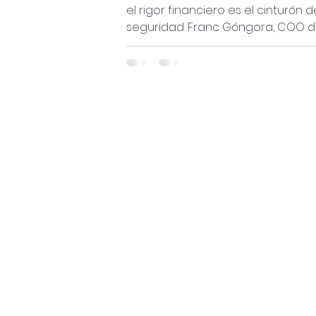
el rigor financiero es el cinturón d
seguridad. Franc Góngora, COO 
Identty, explora la figura del «rom
sueños»: quien somete la ilusión al
examen de la sostenibilidad. Medi
planificación de escenarios y una
gestión prudente del flujo de caja
enfoque no busca destruir ideas, 
evitar que los proyectos con prop
mueran como utopías.