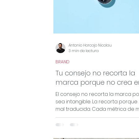
Antonio Horcajo Nicolau
3 min de lectura
BRAND
Tu consejo no recorta la
marca porque no crea en
Porque no la entiende.
El consejo no recorta la marca p
sea intangible. La recorta porque 
mal traducida. Cada métrica de 
tiene un gemelo que sí se oye en
dirección.