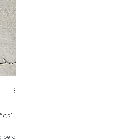
estratégico.
falsa
Perfo
es el
de in
finan
que 
ños”
g, pero