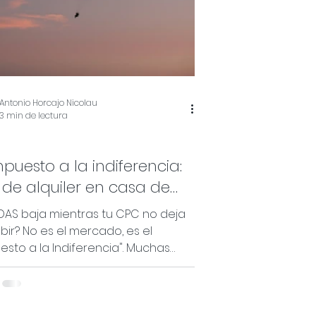
Antonio Horcajo Nicolau
3 min de lectura
mpuesto a la indiferencia:
r de alquiler en casa de
gle
OAS baja mientras tu CPC no deja
bir? No es el mercado, es el
esto a la Indiferencia". Muchas
esas creen que tienen un negocio
al, pero en realidad viven de alquiler
sa de Google y Meta. En este
ulo, Antonio Horcajo desmonta la