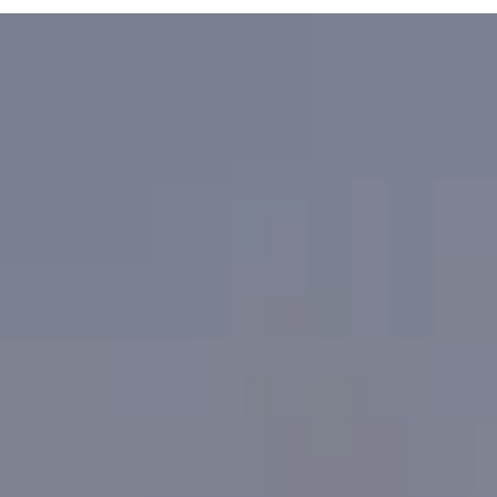
Laia Casajuana
20 may
3 min de lectura
Lo que una treintañera caótica en