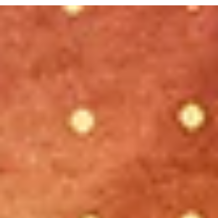
Júlia. Vera
29 jul
3 min de lectura
Lo que hace reconocible a SZA no es
únicamente su música.
El proyecto de SZA demuestra que la dirección de art
va mucho más allá de la música. Junto a su director
creativo, Jas Bell, la artista construye un universo visua
en constante evolución donde el concepto prima
sobre la estética. La coherencia de marca no consist
en repetir recursos gráficos, sino en mantener un
criterio claro en cada detalle: portadas, videoclips,
vestuario y merchandising. De este modo, el diseño
trasciende la simple decoración para crear un lengua
pro