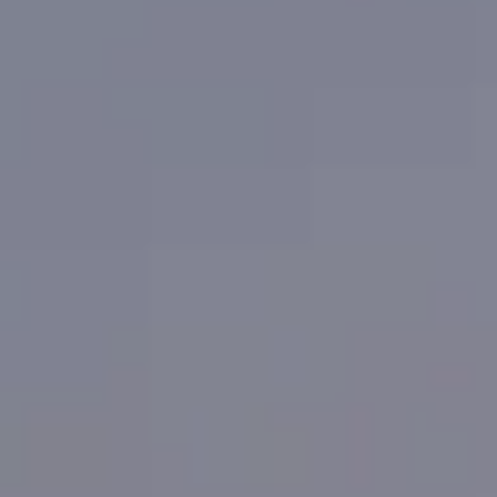
Londres me enseñó sobre publicidad.
Como creativos nos pasamos el día escupiendo ideas
pero casi nunca hablamos de lo que absorbemos pa
que eso pase. En este artículo te cuento por qué la
creatividad depende más de una "dieta cultural" que
de la inspiración divina, y cómo ver la serie Fleabag m
ha enseñado más sobre escribir para marcas que
muchos manuales de publicidad.