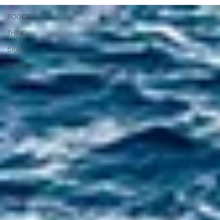
TODOS
THINK
BRAND
DESIGN
REACH