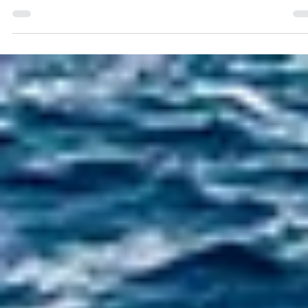
Antonio Horcajo Nicolau
hace 3 días
2 min de lectura
La marca en tiempos de incertidumbre: 
activo que no cotiza pero protege.
La marca no es un lujo para los buenos tiempos. Es el
activo que amortigua los malos. Por qué recortar en
marca durante un ciclo adverso es el error más caro.