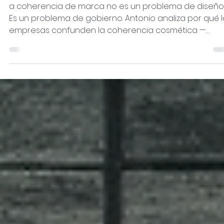
Antonio Horcajo Nicolau
6 may
3 min de lectura
La coherencia no se declara. Se
demuestra cuando nadie mira.
a coherencia de marca no es un problema de diseño
Es un problema de gobierno. Antonio analiza por qué l
empresas confunden la coherencia cosmética —
colores, tipografías, manuales— con la coherencia
operativa que genera confianza, reduce el coste de
adquisición recurrente y sobrevive a la presión. El
artículo incluye el test de coherencia real y el
argumento financiero que ninguna empresa aplica.