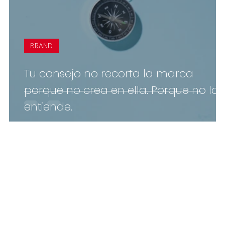
BRAND
Tu consejo no recorta la marca
porque no crea en ella. Porque no la
entiende.