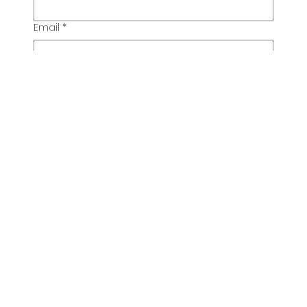
Email
*
Teléfono
Cargo
*
Empresa o marca
*
Cuéntanos
*
Enviar