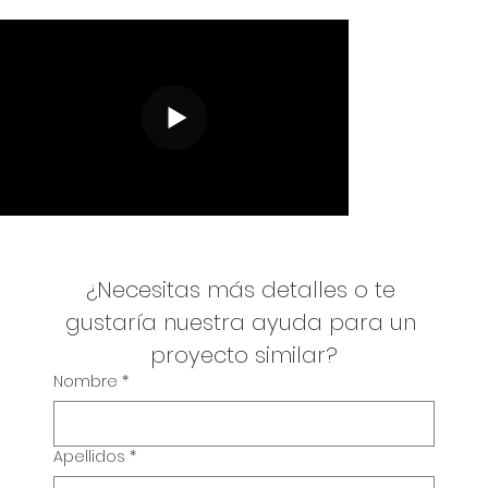
¿Necesitas más detalles o te 
gustaría nuestra ayuda para un 
proyecto similar?
Nombre
*
Apellidos
*