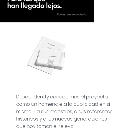
Desde identty concebimos el proyecto
como un homenaje a la publicidad en sí
misma —a sus maestros, a sus referentes
históricos y a las nuevas generaciones
que hoy toman el relevo.