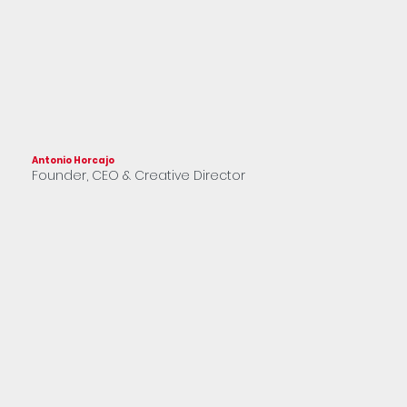
Antonio Horcajo
Franc
Founder, CEO & Creative Director
Part