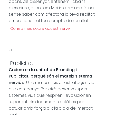
abans de dissenyar, entenem i abans
d'escriure, escoltem. Mai iniciem una feina
sense saber com afectarà la teva realitat
empresarial i el teu compte de resultats.
Coneix més sobre aquest servei
04
Publicitat
.
Creiem en la unitat de Branding i
Publicitat, perquè són el mateix sistema
nerviós
. Una marca neix a l'estratègia i viu
a la campanya. Per això desenvolupem
sistemes vius que respiren i evolucionen,
superant els documents estàtics per
actuar amb força al dia a dia del mercat
real.