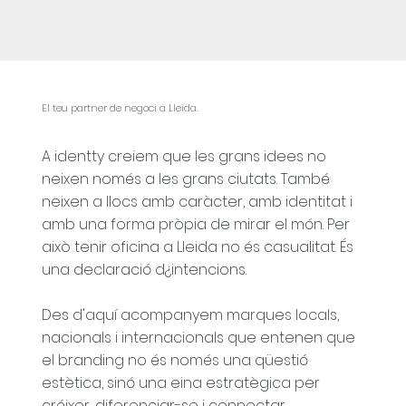
El teu partner de negoci a Lleida
.
A identty creiem que les grans idees no
neixen només a les grans ciutats. També
neixen a llocs amb caràcter, amb identitat i
amb una forma pròpia de mirar el món. Per
això tenir oficina a Lleida no és casualitat. És
una declaració d¿intencions.
Des d'aquí acompanyem marques locals,
nacionals i internacionals que entenen que
el branding no és només una qüestió
estètica, sinó una eina estratègica per
créixer, diferenciar-se i connectar.