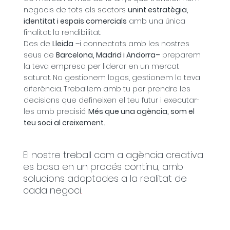
negocis de tots els sectors
unint estratègia,
identitat i espais comercials
amb una única
finalitat: la rendibilitat.
Des de
Lleida
–i connectats amb les nostres
seus de
Barcelona, Madrid i Andorra–
preparem
la teva empresa per liderar en un mercat
saturat. No gestionem logos, gestionem la teva
diferència. Treballem amb tu per prendre les
decisions que defineixen el teu futur i executar-
les amb precisió.
Més que una agència, som el
teu soci al creixement.
El nostre treball com a agència creativa
es basa en un procés continu, amb
solucions adaptades a la realitat de
cada negoci
.