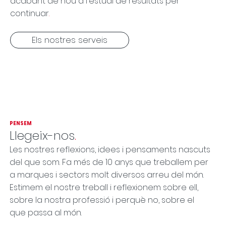
acabant de nou a l'estudi de resultats per
continuar
.
Els nostres serveis
PENSEM
Llegeix-nos
.
Les nostres reflexions, idees i pensaments nascuts
del que som. Fa més de 10 anys que treballem per
a marques i sectors molt diversos arreu del món.
Estimem el nostre treball i reflexionem sobre ell,
sobre la nostra professió i perquè no, sobre el
que passa al món.