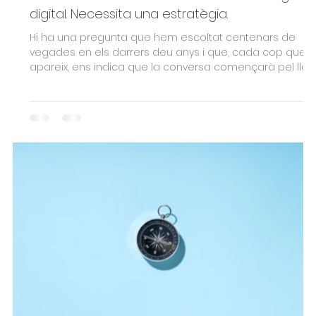
digital. Necessita una estratègia.
Hi ha una pregunta que hem escoltat centenars de
vegades en els darrers deu anys i que, cada cop que
apareix, ens indica que la conversa començarà pel lloc
equivocat. La pregunta és: "Com fem perquè la nostra
marca funcioni millor en digital?" El problema no és la
intenció darrere aquesta pregunta. El problema és el
supòsit que la sosté: que “digital” és un context especial
que requereix una versió particular de la marca. Que hi
ha una marca -la real, la sòlida, l'estratègica