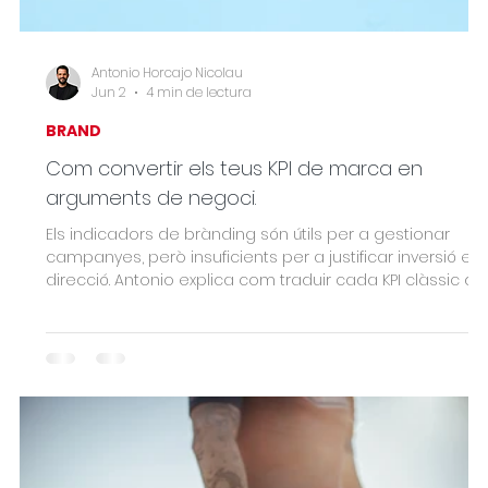
Antonio Horcajo Nicolau
Jun 2
4 min de lectura
BRAND
Com convertir els teus KPI de marca en
arguments de negoci.
Els indicadors de brànding són útils per a gestionar
campanyes, però insuficients per a justificar inversió en
direcció. Antonio explica com traduir cada KPI clàssic de
marca —reconeixement, sentiment, engagement,
lleialtat— al seu equivalent financer: CAC, preu sostenible
LTV i velocitat de cicle de venda. Una guia perquè el
màrqueting deixi de ser centre de cost i comenci a ser
argument estratègic.