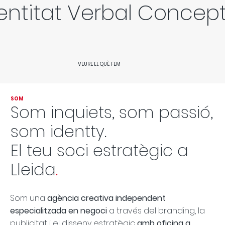
dentitat Verbal Concep
VEURE EL QUÈ FEM
SOM
Som inquiets, som passió,
som identty.
El teu soci estratègic a
Lleida
.
Som una
agència creativa independent
especialitzada en negoci
a través del branding, la
publicitat i el disseny estratègic
amb oficina a