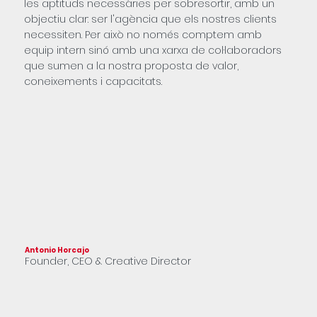
les aptituds necessàries per sobresortir, amb un
objectiu clar: ser l'agència que els nostres clients
necessiten. Per això no només comptem amb
equip intern sinó amb una xarxa de col·laboradors
que sumen a la nostra proposta de valor,
coneixements i capacitats.
Antonio Horcajo
Franc
Founder, CEO & Creative Director
Part