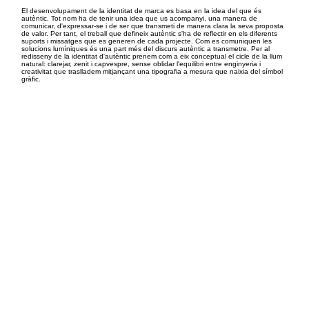
El desenvolupament de la identitat de marca es basa en la idea del que és
autèntic. Tot nom ha de tenir una idea que us acompanyi, una manera de
comunicar, d'expressar-se i de ser que transmeti de manera clara la seva proposta
de valor. Per tant, el treball que defineix autèntic s'ha de reflectir en els diferents
suports i missatges que es generen de cada projecte. Com es comuniquen les
solucions lumíniques és una part més del discurs autèntic a transmetre. Per al
redisseny de la identitat d'autèntic prenem com a eix conceptual el cicle de la llum
natural: clarejar, zenit i capvespre, sense oblidar l'equilibri entre enginyeria i
creativitat que traslladem mitjançant una tipografia a mesura que naixia del símbol
gràfic.