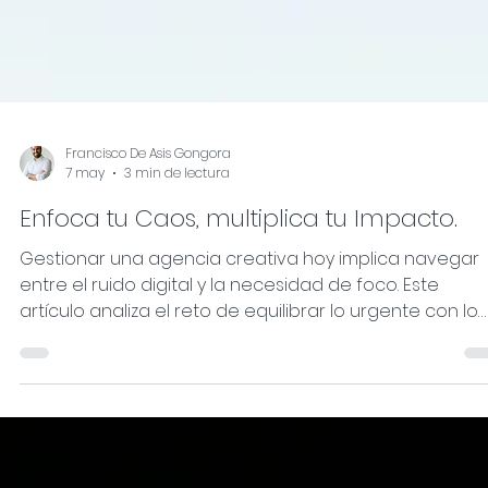
Francisco De Asis Gongora
7 may
3 min de lectura
Enfoca tu Caos, multiplica tu Impacto.
Gestionar una agencia creativa hoy implica navegar
entre el ruido digital y la necesidad de foco. Este
artículo analiza el reto de equilibrar lo urgente con lo
importante mediante el uso estratégico de
herramientas como ClickUp. Se explora cómo la
implementación de procesos claros y una cultura
organizativa sólida permiten coordinar equipos con