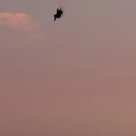
tipografies, manuals— amb la coherència operativa
que genera confiança, redueix el cost d'adquisició
recurrent i sobreviu a la pressió. L'article inclou el test 
coherència real i l'argument financer que cap empre
aplica.