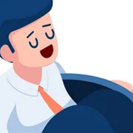
Antonio Horcajo Nicolau
Apr 28
3 min de lectura
El govern de marca que permet ser
caòtic.
El cas Liquid Death analitzat des del govern de marca