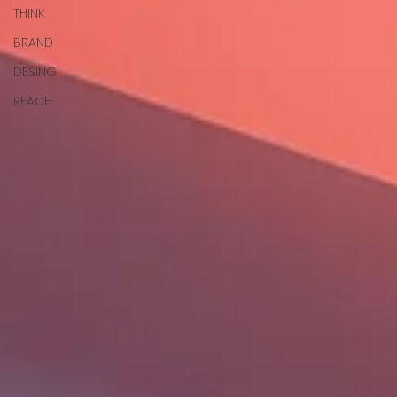
THINK
BRAND
DESING
REACH