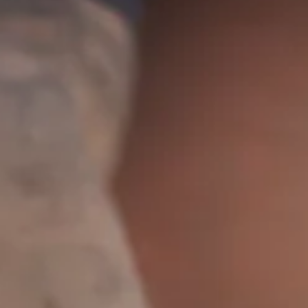
Antonio Horcajo Nicolau
Jun 2
4 min de lectura
Com convertir els teus KPI de marca en
arguments de negoci.
Els indicadors de brànding són útils per a gestionar
campanyes, però insuficients per a justificar inversió 
direcció. Antonio explica com traduir cada KPI clàssic 
marca —reconeixement, sentiment, engagement,
lleialtat— al seu equivalent financer: CAC, preu
sostenible, LTV i velocitat de cicle de venda. Una guia
perquè el màrqueting deixi de ser centre de cost i
comenci a ser argument estratègic.