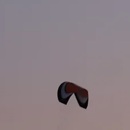
Antonio Horcajo Nicolau
Apr 15
3 min de lectura
La coherència no es declara. Es demost
quan ningú no mira.
La coherència de marca no és un problema de dissen
És un problema de govern. Antonio analitza per què le
empreses confonen la coherència cosmètica —colors