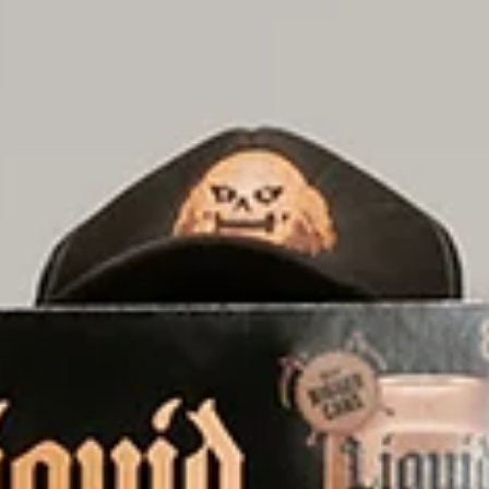
Antonio Horcajo Nicolau
Jun 2
4 min de lectura
El capità no juga totes les jugades
El CEO no falla per falta de coratge. Falla perquè gast
el seu criteri en jugades que el sistema hauria de
resoldre. El govern de marca retorna al capità les
decisions que només ell pot prendre.