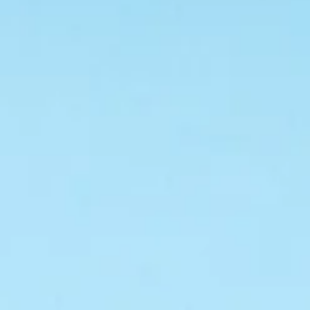
apareix, ens indica que la conversa començarà pel ll
equivocat. La pregunta és: "Com fem perquè la nostra
marca funcioni millor en digital?" El problema no és la
intenció darrere aquesta pregunta. El problema és el
supòsit que la sosté: que “digital” és un context especi
que requereix una versió particular de la marca. Que h
ha una marca -la real, la sòlida, l'estratègica