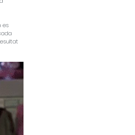
a 
 es 
cada 
esultat 