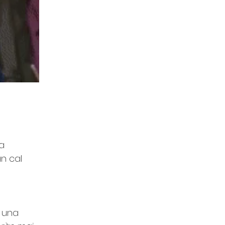
a 
n cal 
 
r una 