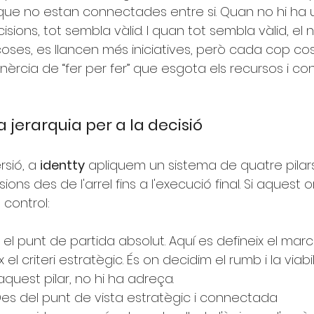
 que no estan connectades entre si. Quan no hi ha 
ions, tot sembla vàlid. I quan tot sembla vàlid, el 
coses, es llancen més iniciatives, però cada cop co
nèrcia de “fer per fer” que esgota els recursos i con
la jerarquia per a la decisió
rsió, a
identty
apliquem un sistema de quatre pilar
ons des de l'arrel fins a l'execució final. Si aquest o
 control:
 el punt de partida absolut. Aquí es defineix el marc
x el criteri estratègic. És on decidim el rumb i la viabil
aquest pilar, no hi ha adreça.
es del punt de vista estratègic i connectada 