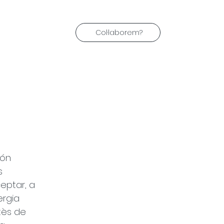
Col·laborem?
ón 
s 
eptar, a 
ergia 
tès de 