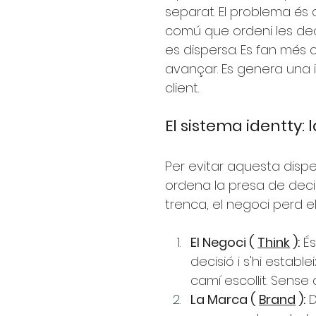
separat. El problema és
comú que ordeni les decis
es dispersa. Es fan més 
avançar. Es genera una i
client.
El sistema identty: 
Per evitar aquesta dispe
ordena la presa de decisi
trenca, el negoci perd el
El Negoci (
Think
):
És
decisió i s'hi establei
camí escollit. Sense 
La Marca (
Brand
):
D