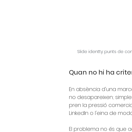
Slide identty: punts de 
Quan no hi ha criter
En absència d'una marca
no desapareixen; simpleme
pren la pressió comerci
LinkedIn o l'eina de moda
El problema no és que a