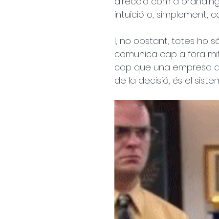
direcció com a branding
intuïció o, simplement, c
I, no obstant, totes ho
comunica cap a fora mi
cop que una empresa deci
de la decisió, és el sis