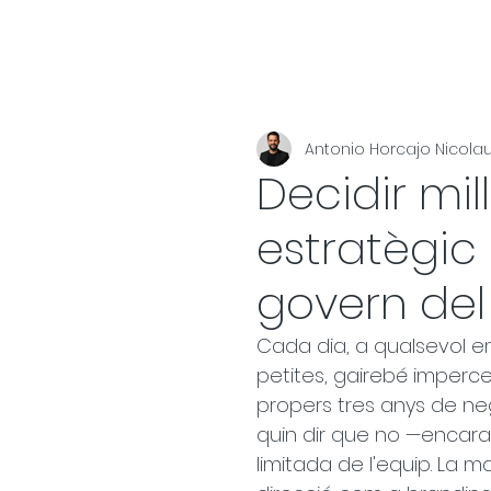
Antonio Horcajo Nicola
Decidir mill
estratègic p
govern del
Cada dia, a qualsevol e
petites, gairebé impercep
propers tres anys de neg
quin dir que no —encara q
limitada de l'equip. La 