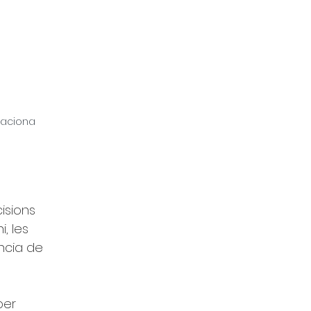
laciona
isions 
, les 
ncia de 
per 