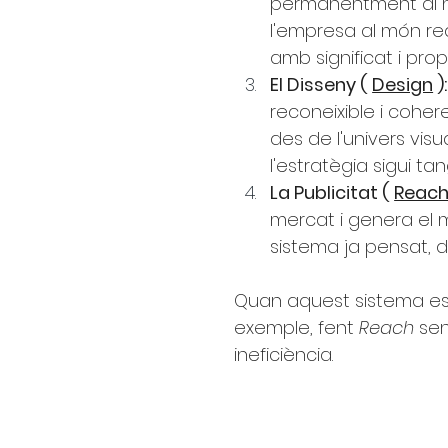
permanentment al neg
l'empresa al món real
amb significat i propò
El Disseny (
Design
):
reconeixible i coher
des de l'univers visu
l'estratègia sigui t
La Publicitat (
Reac
mercat i genera el m
sistema ja pensat, d
Quan aquest sistema est
exemple, fent
Reach
sen
ineficiència.