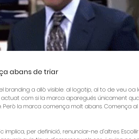
a abans de triar
 branding a allò visible: al logotip, al to de veu oa l
actuat com si la marca aparegués únicament qua
re. Però la marca comença molt abans. Comença al
c implica, per definició, renunciar-ne d'altres. Escolli