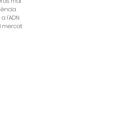
ràs mai. 
sència 
a l'ADN 
l mercat 