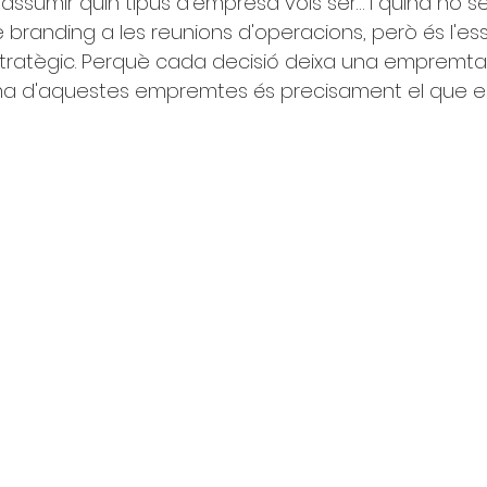
assumir quin tipus d'empresa vols ser… i quina no se
branding a les reunions d'operacions, però és l'es
tratègic. Perquè cada decisió deixa una empremta 
 suma d'aquestes empremtes és precisament el que e