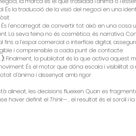
oci, la marca és el que trasllada l'ànima o l'essè
. És la traducció de la visió del negoci en una ident
sit.
És l'encarregat de convertir tot això en una cosa u
ent. La seva feina no és cosmètica; és narrativa. Con
al fins a l'espai comercial o interfície digital, assegu
angible i comprensible a cada punt de contacte.
h
):
Finalment, la publicitat és la que activa aquest m
oviment. És el motor que dóna escala i visibilitat a 
otat d'ànima i dissenyat amb rigor.
à alineat, les decisions flueixen. Quan es fragment
se haver definit el
Think—
, el resultat és el soroll i la