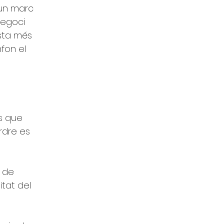
un marc 
negoci 
sta més 
fon el 
s que 
rdre es 
 de 
itat del 