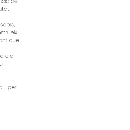
ncia de 
itat 
sable, 
strueix 
rant que 
arc al 
un 
a —per 
 