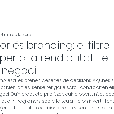
u
4 min de lectura
or és branding: el filtre
er a la rendibilitat i el
 negoci.
mpresa, es prenen desenes de decisions. Algunes s
tibles; altres, sense fer gaire soroll, condicionen el
oci. Quin producte prioritzar, quina oportunitat acc
ue hi hagi diners sobre la taula— o on invertir l'en
majoria d'aquestes decisions no es viuen en els comi