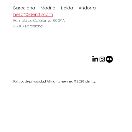
Barcelona · Madrid · Lleida · Andorra
hello@identty.com
Rambla de Catalunya, 66 3º A
08007 Barcelona
Politica de privacidad.
All rights reserverd © 2026
identty
.