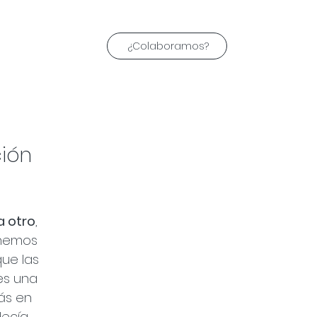
¿Colaboramos?
ión 
a otro
, 
enemos 
ue las 
es una 
ás en 
decía 