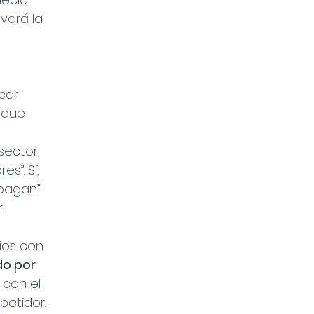
vará la 
car 
 que 
sector, 
s”. Sí, 
pagan” 
. 
ios con 
o por 
 con el 
petidor.