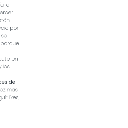
a, en 
ercer 
stán 
dio por 
 se 
 
porque 
cute en 
 los 
 
es de 
ez más 
 likes, 