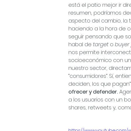
está el patio mejor ir d
resumen, podríamos deci
aspecto del cambio, la
haciendo a la hora de c
seguir pensando que so
habal de 
target
 o 
buyer
nos permite interconect
socioeconómico con un 
nuestro sector, directam
“consumidores”. Sí, enti
deciden, los que pagan”
ofrecer y defender.
 Age
a los usuarios con un b
shares, retweets y, com
https://www.youtube.com/