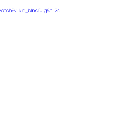
watch?v=kln_bIndDJg&t=2s