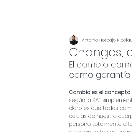
Antonio Horcajo Nicola
Changes, c
El cambio como
como garantía d
Cambio es el concepto q
según la RAE simplement
claro es que todos camb
células de nuestro cuer
persona totalmente difer
otros cinco. La sociedad