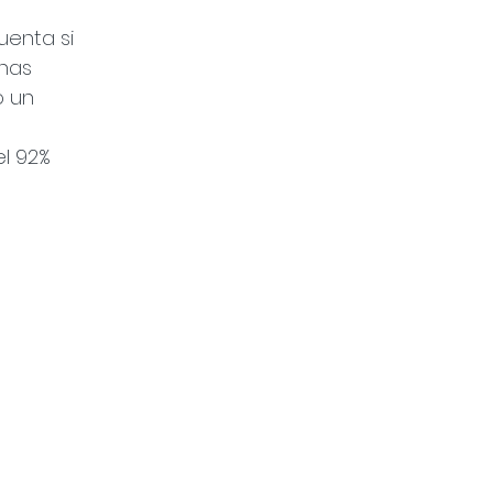
 
uenta si 
nas 
o un 
l 92% 