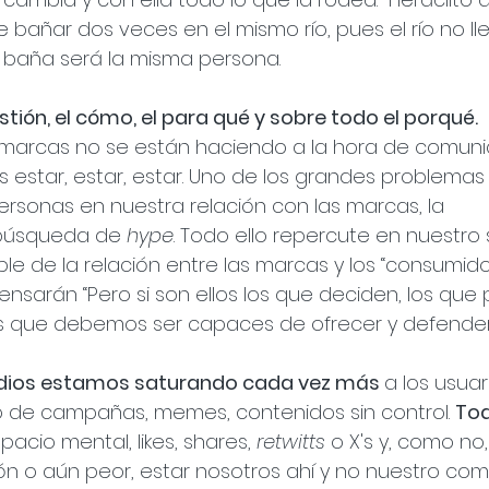
bañar dos veces en el mismo río, pues el río no lle
 baña será la misma persona.
estión, el cómo, el para qué y sobre todo el porqué.
arcas no se están haciendo a la hora de comuni
 estar, estar, estar. Uno de los grandes problemas
ersonas en nuestra relación con las marcas, la 
 búsqueda de 
hype
. Todo ello repercute en nuestro 
 de la relación entre las marcas y los “consumidore
nsarán “Pero si son ellos los que deciden, los que 
s que debemos ser capaces de ofrecer y defender
dios estamos saturando cada vez más 
a los usuar
de campañas, memes, contenidos sin control. 
Tod
pacio mental, likes, shares, 
retwitts
 o X's y, como no,
ón o aún peor, estar nosotros ahí y no nuestro com