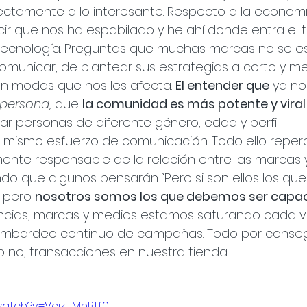
irectamente a lo interesante. Respecto a la economí
r que nos ha espabilado y he ahí donde entra el t
 tecnología. Preguntas que muchas marcas no se e
omunicar, de plantear sus estrategias a corto y me
n modas que nos les afecta. 
El entender que
 ya no
 persona,
 que 
la comunidad es más potente y viral
ar personas de diferente género, edad y perfil 
mismo esfuerzo de comunicación. Todo ello reper
ente responsable de la relación entre las marcas y
endo que algunos pensarán “Pero si son ellos los que
 pero 
nosotros somos los que debemos ser capac
ncias, marcas y medios estamos saturando cada v
ombardeo continuo de campañas. Todo por conseguir
o no, transacciones en nuestra tienda.
watch?v=VcjzHMhBtf0