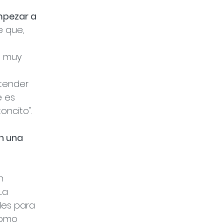
mpezar a 
 que, 
a muy 
tender 
 es 
ncito". 
n una 
n 
La 
les para 
como 