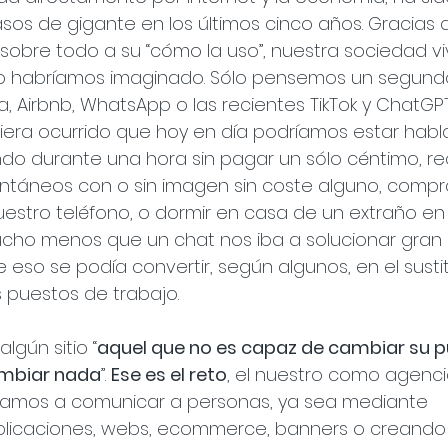
os de gigante en los últimos cinco años. Gracias a
sobre todo a su “cómo la uso”, nuestra sociedad vi
o habríamos imaginado. Sólo pensemos un segund
 Airbnb, WhatsApp o las recientes TikTok y ChatGPT
iera ocurrido que hoy en día podríamos estar hab
do durante una hora sin pagar un sólo céntimo, rec
ntáneos con o sin imagen sin coste alguno, compr
estro teléfono, o dormir en casa de un extraño en
cho menos que un chat nos iba a solucionar gran 
 eso se podía convertir, según algunos, en el susti
 puestos de trabajo.
lgún sitio “
aquel que no es capaz de cambiar su p
ambiar nada
”. 
Ese es el reto
, el nuestro como agencia
camos a comunicar a personas, ya sea mediante 
aplicaciones, webs, ecommerce, banners o creando