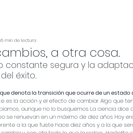
u
5 min de lectura
ambios, a otra cosa.
 constante segura y la adaptac
el éxito.
ue denota la transición que ocurre de un estado 
e es la acción y el efecto de cambiar. Algo que t
iamos, aunque no lo busquemos. La ciencia dice q
po se renuevan en un máximo de diez años. Hoy er
ente a la que fuiste hace diez años y a la que ser
 cambia y con ella todo lo que la rodea.  Heráclito 