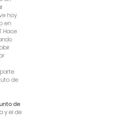
l 
ve hoy 
o en 
. Hace 
lando 
ibir 
ar 
 
parte 
tuto de 
unto de 
 y el de 
 