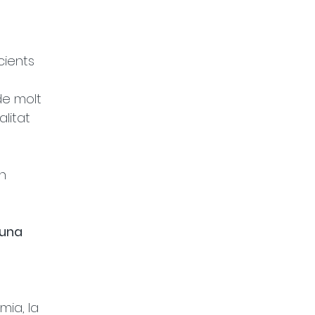
cients 
de molt 
litat 
n 
 una 
ia, la 