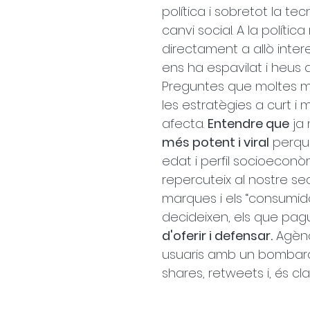
política i sobretot la 
canvi social. A la polític
directament a allò inter
ens ha espavilat i heus a
Preguntes que moltes ma
les estratègies a curt 
afecta. 
Entendre que
 ja
més potent i viral
 perqu
edat i perfil socioecon
repercuteix al nostre se
marques i els “consumidor
decideixen, els que pagu
d'oferir i defensar.
 Agèn
usuaris amb un bombarde
shares, retweets i, és cl