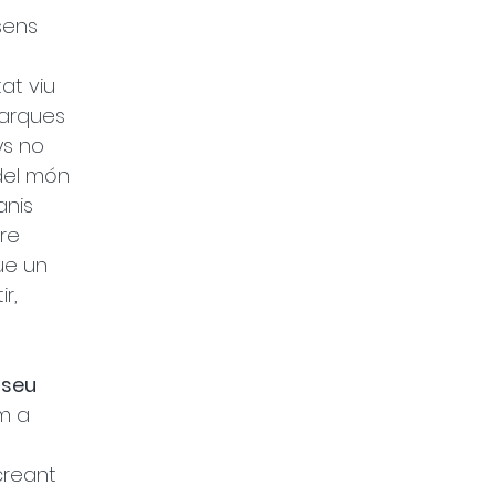
sens 
at viu 
arques 
ys no 
del món 
nis 
re 
ue un 
r, 
 seu 
m a 
 
creant 