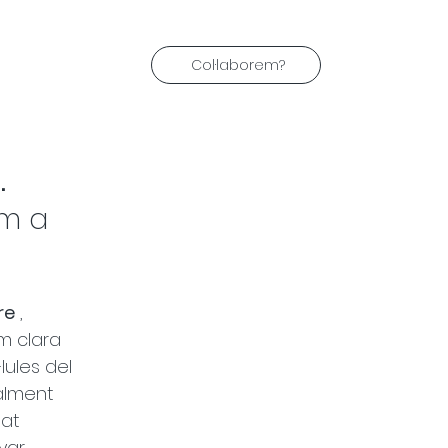
Col·laborem?
.
m a 
re
 , 
m clara 
ules del 
alment 
at 
yar 