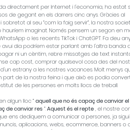
ada directament per Internet i l'economia, ha estat 
os de gegant en els darrers cinc anys. Gràcies al 
obretot al seu “com la faig servir”, la nostra societ
o hauríem imaginat. Només pensem un segon en m
WhatsApp o les recents TikTok i ChatGPT. Fa deu an
 avui dia podríem estar parlant amb l'altra banda 
agar ni un cèntim, rebre missatges de text instanta
se cap cost, comprar qualsevol cosa des del nost
 d'un estrany a les nostres vacances. Molt menys q
 part de la nostra feina i que això es podia converti
titut de les persones en molts llocs de treball.
n algun lloc “ 
aquell que no és capaç de canviar el
aç de canviar res
 ”. 
Aquest és el repte
 , el nostre co
 que ens dediquem a comunicar a persones, ja sigui
anuncis, aplicacions, webs, ecommerce, banners o 