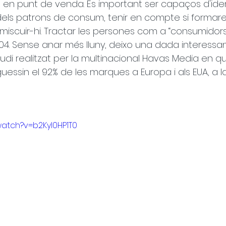
en punt de venda. És important ser capaços d'ident
dels patrons de consum, tenir en compte si formar
miscuir-hi. Tractar les persones com a “consumidors
 404. Sense anar més lluny, deixo una dada interessan
udi realitzat per la multinacional Havas Media en qu
ssin el 92% de les marques a Europa i als EUA, a l
atch?v=b2Kyl0HP1T0