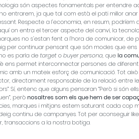
tecnologia són aspectes fonamentals per entendre a
a no entrarem, ja que tal com està el pati millor anar
essant. Respecte a l'economia, en resum, podríem d
quí on entra el tercer aspecte del canvi, la tecnolo
rques no s'estan fent a l'hora de comunicar, de pl
i mig per continuar pensant que són modes que ens 
 no es parla de 
target
 o 
buyer persona,
 que 
la comu
è ens permet interconnectar persones de diferent
òmic amb un mateix esforç de comunicació. Tot això
ctor, directament responsable de la relació entre le
s”. Sí, entenc que alguns pensaran “Però si són ells
en”, però 
nosaltres som els que hem de ser capa
cies, marques i mitjans estem saturant cada cop m
ig continu de campanyes. Tot per aconseguir likes
ar, transaccions a la nostra botiga.