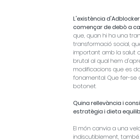
L'existència d'Adblocker
començar de debò a can
que, quan hi ha una tr
transformació social, qu
important amb la salut 
brutal al qual hem d'ap
modificacions que es d
fonamental. Que fer-se o
botonet.
Quina rellevància i consi
estratègia i dieta equi
El món canvia a una veloc
indiscutiblement, també.