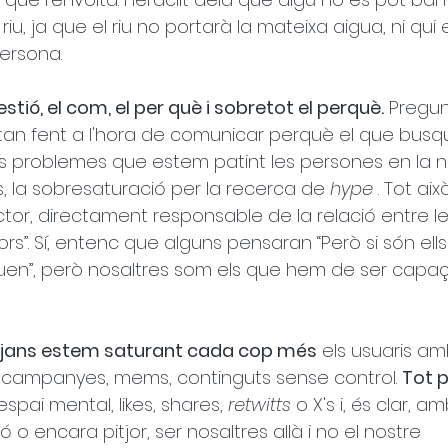
u, ja que el riu no portarà la mateixa aigua, ni qui 
ersona.
estió, el com, el per què i sobretot el perquè.
 Pregu
an fent a l'hora de comunicar perquè el que busq
rans problemes que estem patint les persones en la n
, la sobresaturació per la recerca de 
hype
 . Tot aix
ctor, directament responsable de la relació entre le
s”. Sí, entenc que alguns pensaran “Però si són ells
uen”, però nosaltres som els que hem de ser capa
tjans estem saturant cada cop més
 els usuaris am
campanyes, mems, continguts sense control. 
Tot p
espai mental, likes, shares, 
retwitts
 o X's i, és clar, am
ó o encara pitjor, ser nosaltres allà i no el nostre 