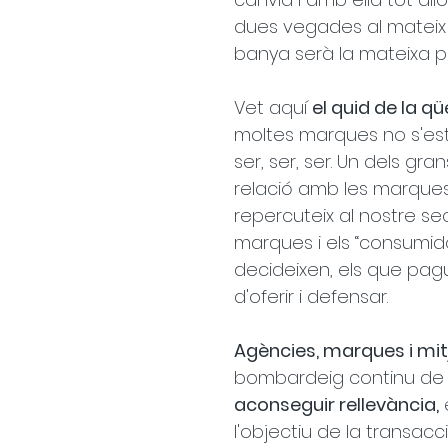
dues vegades al mateix ri
banya serà la mateixa p
Vet aquí 
el quid de la qü
moltes marques no s'est
ser, ser, ser. Un dels g
relació amb les marques
repercuteix al nostre se
marques i els “consumidor
decideixen, els que pag
d'oferir i defensar.
Agències, marques i mi
bombardeig continu de 
aconseguir rellevància,
 
l'objectiu de la transacci