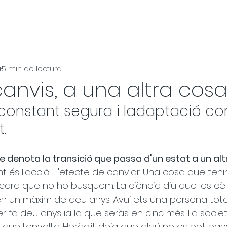
u
5 min de lectura
anvis, a una altra cosa
 constant segura i ladaptació co
t.
 denota la transició que passa d'un estat a un alt
 és l'acció i l'efecte de canviar. Una cosa que teni
ara que no ho busquem. La ciència diu que les cèl·l
n un màxim de deu anys. Avui ets una persona tot
er fa deu anys ia la que seràs en cinc més. La societ
ò que l'envolta. Heràclit deia que algú no es pot ban