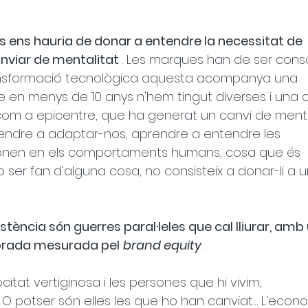
s ens hauria de donar a entendre la necessitat de 
viar de mentalitat
 . Les marques han de ser cons
ansformació tecnològica aquesta acompanya una 
e en menys de 10 anys n'hem tingut diverses i una 
com a epicentre, que ha generat un canvi de menta
rendre a adaptar-nos, aprendre a entendre les 
onen en els comportaments humans, cosa que és 
 ser fan d'alguna cosa, no consisteix a donar-li a u
stència són guerres paral·leles que cal lliurar, amb
librada mesurada pel
brand equity
 .
itat vertiginosa i les persones que hi vivim, 
 O potser són elles les que ho han canviat… L'econom