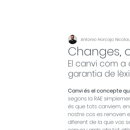
Antonio Horcajo Nicola
Changes, c
El canvi com a
garantia de lèxi
Canvi és el concepte que
segons la RAE simplement
és que tots canviem, enc
nostre cos es renoven e
diferent de la que vas s
canvia i amb ella tot all