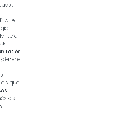
quest 
 
ir que 
gia. 
antejar 
els 
nitat és 
 gènere, 
 
s 
 els que 
ços 
és els 
, 