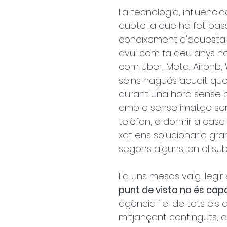
La tecnologia, influenci
dubte la que ha fet pass
coneixement d'aquesta i s
avui com fa deu anys n
com Uber, Meta, Airbnb, 
se'ns hagués acudit que
durant una hora sense p
amb o sense imatge sen
telèfon, o dormir a casa
xat ens solucionaria gran
segons alguns, en el subs
Fa uns mesos vaig llegir e
punt de vista no és cap
agència i el de tots els
mitjançant continguts, 