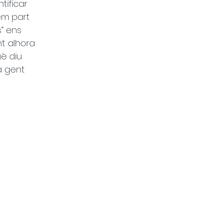
ificar 
em part 
” ens 
t alhora 
è diu 
a gent 