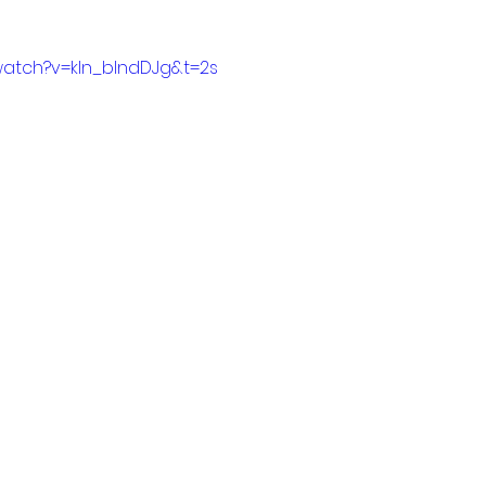
watch?v=kln_bIndDJg&t=2s