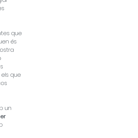
es 
ntes que 
uen és 
ostra 
ò 
s 
 els que 
ços 
b un 
er 
b 