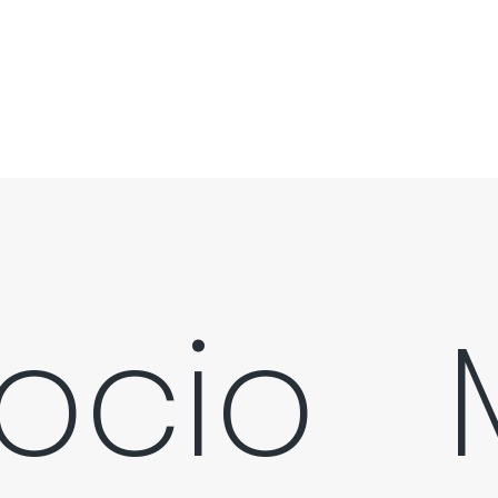
cio   M