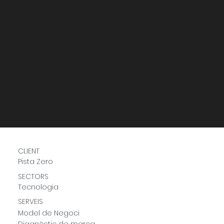
CLIENT
Pista Zero
SECTORS
Tecnologia
SERVEIS
Model de Negoci
Diagnòstic de marca