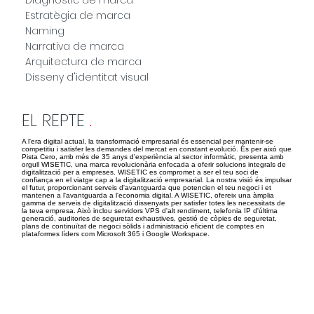
Estratègia de marca
Naming
Narrativa de marca
Arquitectura de marca
Disseny d'identitat visual
EL REPTE
.
A l'era digital actual, la transformació empresarial és essencial per mantenir-se
competitiu i satisfer les demandes del mercat en constant evolució. És per això que
Pista Cero, amb més de 35 anys d'experiència al sector informàtic, presenta amb
orgull WISETIC, una marca revolucionària enfocada a oferir solucions integrals de
digitalització per a empreses. WISETIC es compromet a ser el teu soci de
confiança en el viatge cap a la digitalització empresarial. La nostra visió és impulsar
el futur, proporcionant serveis d'avantguarda que potencien el teu negoci i et
mantenen a l'avantguarda a l'economia digital. A WISETIC, ofereix una àmplia
gamma de serveis de digitalització dissenyats per satisfer totes les necessitats de
la teva empresa. Això inclou servidors VPS d'alt rendiment, telefonia IP d'última
generació, auditories de seguretat exhaustives, gestió de còpies de seguretat,
plans de continuïtat de negoci sòlids i administració eficient de comptes en
plataformes líders com Microsoft 365 i Google Workspace.