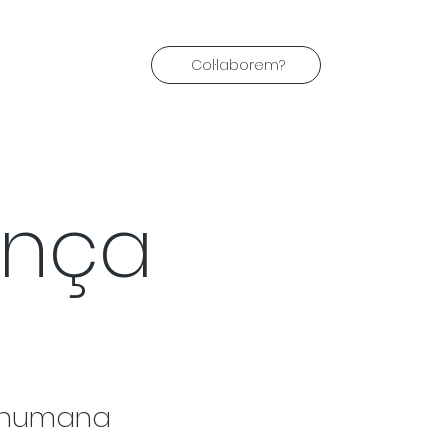
Col·laborem?
ença
ó humana