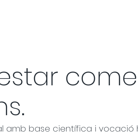
nestar com
ns.
ual amb base científica i vocaci