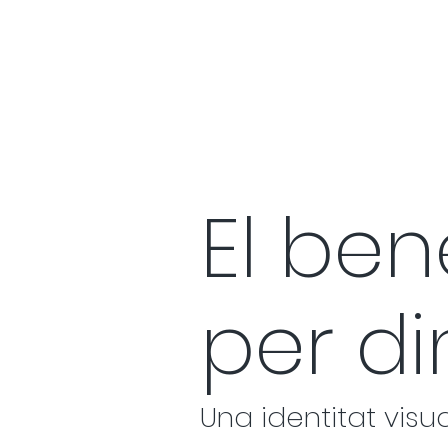
El be
per di
Una identitat vis