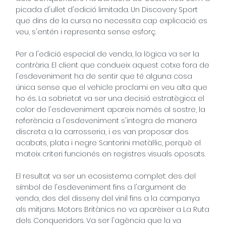
picada d'ullet d'edició limitada. Un Discovery Sport
que dins de la cursa no necessita cap explicació: es
veu, s'entén i representa sense esforç.
Per a l'edició especial de venda, la lògica va ser la
contrària. El client que condueix aquest cotxe fora de
l'esdeveniment ha de sentir que té alguna cosa
única sense que el vehicle proclami en veu alta que
ho és. La sobrietat va ser una decisió estratègica: el
color de l'esdeveniment apareix només al sostre, la
referència a l'esdeveniment s'integra de manera
discreta a la carrosseria, i es van proposar dos
acabats, plata i negre Santorini metàl·lic, perquè el
mateix criteri funcionés en registres visuals oposats.
El resultat va ser un ecosistema complet: des del
símbol de l'esdeveniment fins a l'argument de
venda, des del disseny del vinil fins a la campanya
als mitjans. Motors Britànics no va aparèixer a La Ruta
dels Conqueridors. Va ser l'agència que la va