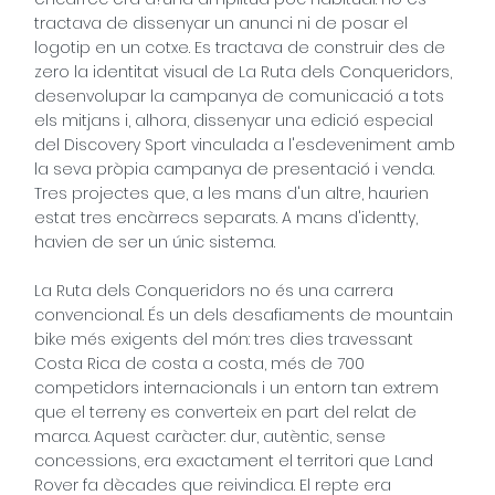
tractava de dissenyar un anunci ni de posar el
logotip en un cotxe. Es tractava de construir des de
zero la identitat visual de La Ruta dels Conqueridors,
desenvolupar la campanya de comunicació a tots
els mitjans i, alhora, dissenyar una edició especial
del Discovery Sport vinculada a l'esdeveniment amb
la seva pròpia campanya de presentació i venda.
Tres projectes que, a les mans d'un altre, haurien
estat tres encàrrecs separats. A mans d'identty,
havien de ser un únic sistema.
La Ruta dels Conqueridors no és una carrera
convencional. És un dels desafiaments de mountain
bike més exigents del món: tres dies travessant
Costa Rica de costa a costa, més de 700
competidors internacionals i un entorn tan extrem
que el terreny es converteix en part del relat de
marca. Aquest caràcter: dur, autèntic, sense
concessions, era exactament el territori que Land
Rover fa dècades que reivindica. El repte era