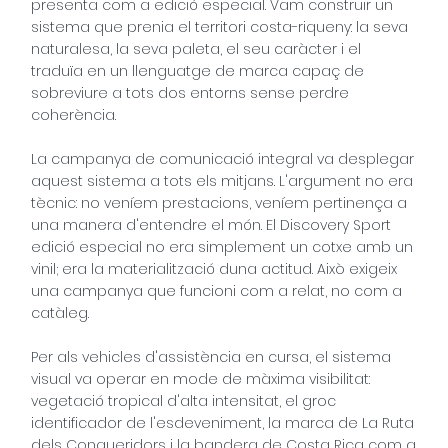
presenta com a edició especial. Vam construir un
sistema que prenia el territori costa-riqueny: la seva
naturalesa, la seva paleta, el seu caràcter i el
traduïa en un llenguatge de marca capaç de
sobreviure a tots dos entorns sense perdre
coherència.
La campanya de comunicació integral va desplegar
aquest sistema a tots els mitjans. L'argument no era
tècnic: no veníem prestacions, veníem pertinença a
una manera d'entendre el món. El Discovery Sport
edició especial no era simplement un cotxe amb un
vinil; era la materialització duna actitud. Això exigeix
una campanya que funcioni com a relat, no com a
catàleg.
Per als vehicles d'assistència en cursa, el sistema
visual va operar en mode de màxima visibilitat:
vegetació tropical d'alta intensitat, el groc
identificador de l'esdeveniment, la marca de La Ruta
dels Conqueridors i la bandera de Costa Rica com a