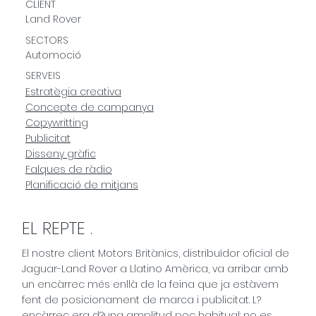
CLIENT
Land Rover
SECTORS
Automoció
SERVEIS
Estratègia creativa
Concepte de campanya
Copywritting
Publicitat
Disseny gràfic
Falques de ràdio
Planificació de mitjans
EL REPTE
.
El nostre client Motors Britànics, distribuïdor oficial de
Jaguar-Land Rover a Llatino Amèrica, va arribar amb
un encàrrec més enllà de la feina que ja estàvem
fent de posicionament de marca i publicitat. L?
encàrrec era d?una amplitud poc habitual: no es