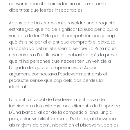
convertir aquesta coincidència en un sistema
didentitat que les fes inseparables.
Abans de dibuixar res, calia resoldre una pregunta
estratègica: què ha de significar La Ruta per a qui la
veu des de fora? No per al competidor, que ja sap
què és, sinó per al client que comprarà el cotxe. La
resposta va definir el sistema sencer. La Ruta no és
una carrera d'elit llunyana i inabastable; és la prova
que hi ha persones que necessiten un vehicle a
l'alçada del que es proposen viure. Aquest
argument connectava l'esdeveniment amb el
producte sense que cap dels dos perdés la
identitat.
La identitat visual de l'esdeveniment havia de
funcionar a dos extrems molt diferents de l'espectre.
D'una banda, al cor de la competició: lona, jungla,
pols, calor, visibilitat extrema. De l'altra, al showroom i
als mitjans de comunicació on el Discovery Sport es