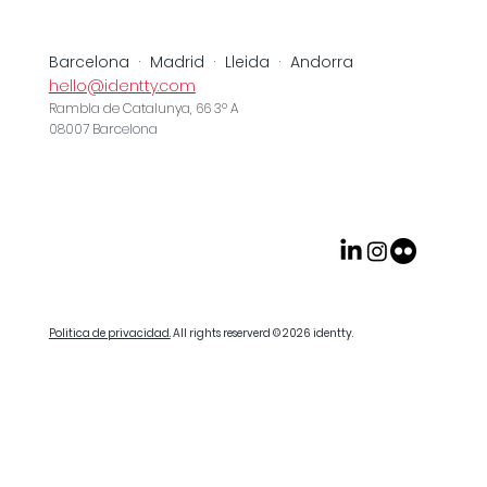
Barcelona · Madrid · Lleida · Andorra
hello@identty.com
Rambla de Catalunya, 66 3º A
08007 Barcelona
Politica de privacidad.
All rights reserverd © 2026
identty
.