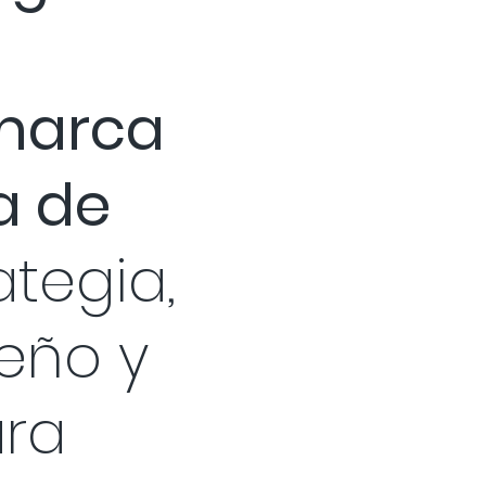
 marca
a de
ategia,
seño y
ara