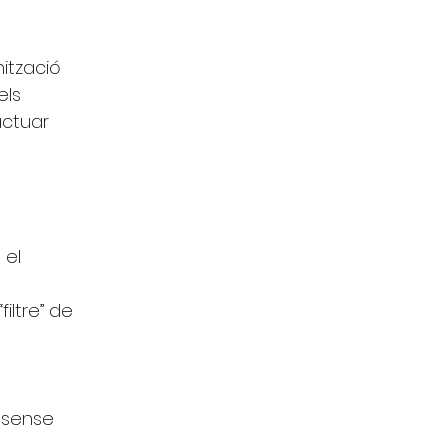
ització 
ls 
actuar 
el 
 
iltre” de 
 sense 