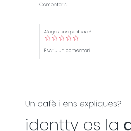
Comentaris
Afegeix una puntuació
Escriu un comentari...
La marca no comunica:
governa
Un cafè i ens expliques?
identty es la