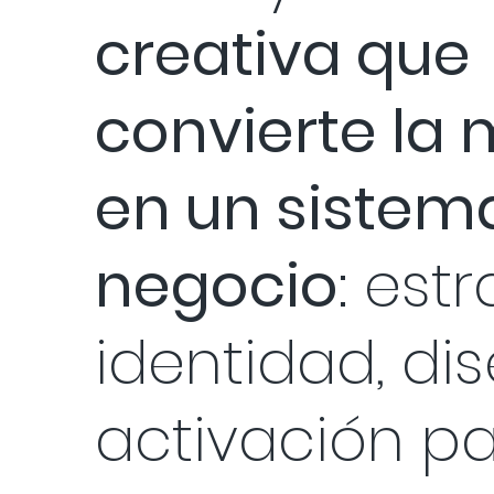
creativa que
convierte la
en un sistem
negocio
: estr
identidad, di
activación p