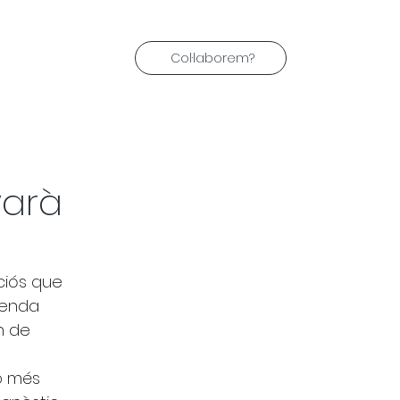
Col·laborem?
yarà
ciós que 
venda 
n de 
b més 