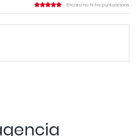
Puntuat amb 0 de 5 estrelles.
Encara no hi ha puntuacions
Evolucionar sense perdre's.
El brandi
operatiu d
agencia