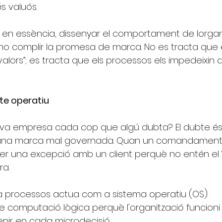
s valuós.
en essència, dissenyar el comportament de lorgan
 no complir la promesa de marca. No es tracta que e
alors”; es tracta que els processos els impedeixin 
te operatiu
eva empresa cada cop que algú dubta? El dubte és 
una marca mal governada. Quan un comandament
fer una excepció amb un client perquè no entén el “f
ra.
 processos actua com a sistema operatiu (OS). 
e computació lògica perquè l'organització funcioni
enir en cada microdecisió.