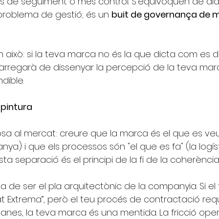
s de seguiment o més control. S'equivoquen de diag
problema de gestió; és un
buit de governança de 
n això: si la teva marca no és la que dicta com es d
carregarà de dissenyar la percepció de la teva mar
ndible.
 pintura
losa al mercat: creure que la marca és el que es veu
nya) i que els processos són "el que es fa" (la logíst
esta separació és el principi de la fi de la coherència
a de ser el pla arquitectònic de la companyia. Si el 
at Extrema”, però el teu procés de contractació req
tmanes, la teva marca és una mentida. La fricció oper