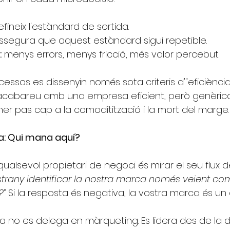
efineix l'estàndard de sortida.
ssegura que aquest estàndard sigui repetible.
:
menys errors, menys fricció, més valor percebut.
essos es dissenyin només sota criteris d'"eficiència
 acabareu amb una empresa eficient, però genèrica. 
mer pas cap a la comoditització i la mort del marge.
a: Qui mana aquí?
ualsevol propietari de negoci és mirar el seu flux de
strany identificar la nostra marca només veient co
?”
Si la resposta és negativa, la vostra marca és un
no es delega en màrqueting. Es lidera des de la di