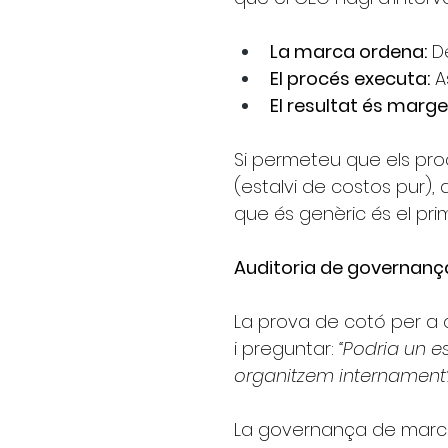
La marca ordena:
D
El procés executa:
A
El resultat és marge
Si permeteu que els proc
(estalvi de costos pur),
que és genèric és el pri
Auditoria de governanç
La prova de cotó per a q
i preguntar:
“Podria un e
organitzem internament
La governança de marca 