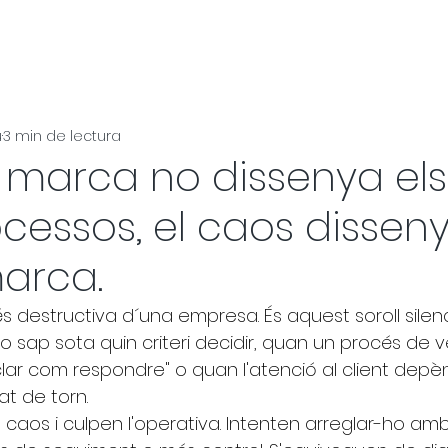
u
3 min de lectura
a marca no dissenya els
ocessos, el caos dissen
marca.
és destructiva d´una empresa. És aquest soroll silen
 sap sota quin criteri decidir, quan un procés de 
clar com respondre" o quan l'atenció al client depè
at de torn.
caos i culpen l'operativa. Intenten arreglar-ho am