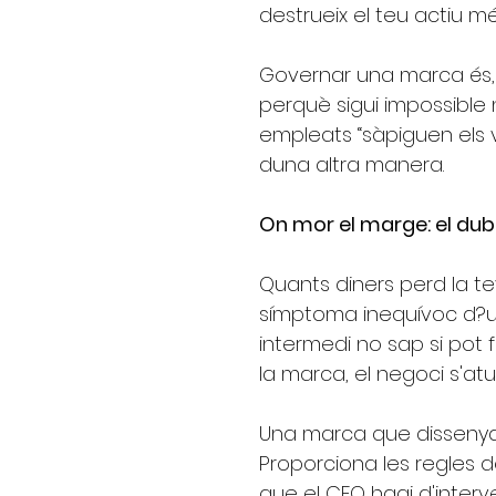
destrueix el teu actiu mé
Governar una marca és, 
perquè sigui impossible
empleats “sàpiguen els v
duna altra manera.
On mor el marge: el dub
Quants diners perd la t
símptoma inequívoc d?
intermedi no sap si pot 
la marca, el negoci s'atu
Una marca que dissenya
Proporciona les regles d
que el CEO hagi d'interv