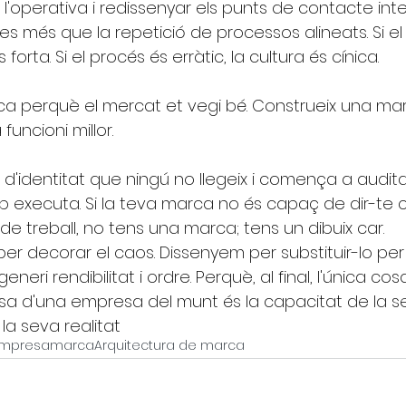
 l'operativa i redissenyar els punts de contacte inte
res més que la repetició de processos alineats. Si el
forta. Si el procés és erràtic, la cultura és cínica.
ca perquè el mercat et vegi bé. Construeix una ma
uncioni millor.
 d'identitat que ningú no llegeix i comença a audita
ip executa. Si la teva marca no és capaç de dir-te
 de treball, no tens una marca; tens un dibuix car.
er decorar el caos. Dissenyem per substituir-lo per
eri rendibilitat i ordre. Perquè, al final, l'única co
a d'una empresa del munt és la capacitat de la s
a seva realitat
mpresa
marca
Arquitectura de marca