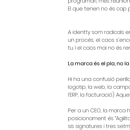
programari, més reunion
El que tenen no és cap 
A identty som radicals e
un procés, el caos s'en
tu. I el caos mai no és re
La marca és el pla, no la
Hi ha una confusió peril
logotip, la web, la campa
l'ERP, la facturació). Aqu
Per a un CEO, la marca h
posicionament és “Agilit
sis signatures i tres se