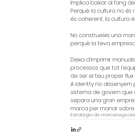
Implica baixar al fang de
Perquè la cultura no és 
és coherent, la cultura és 
No construeixis una mar
perquè la teva empresa f
Deixa d'imprimir manuals
processos que tot l'equ
de ser el teu proper flux
A identty no dissenyem p
sistema de govern que gen
separa una gran empres
marca per manar sobre l
Estratègia de marca
negoci
e