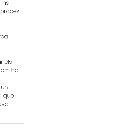
rns. 
 procés 
rca 
r els 
 com ha 
 un 
sa que 
eva 