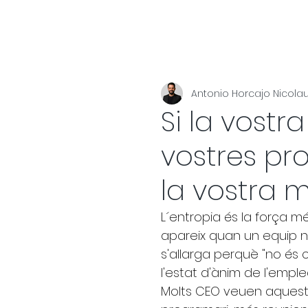
Antonio Horcajo Nicola
Si la vostr
vostres pr
la vostra 
L´entropia és la força m
apareix quan un equip no
s'allarga perquè "no és 
l'estat d'ànim de l'emple
Molts CEO veuen aquest 