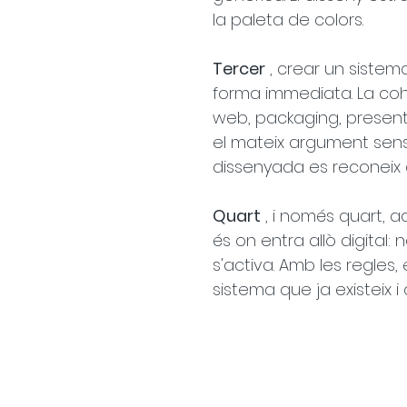
la paleta de colors.
Tercer
 , crear un sistem
forma immediata. La coh
web, packaging, present
el mateix argument sens
dissenyada es reconeix 
Quart
 , i només quart, 
és on entra allò digital:
s'activa. Amb les regles, 
sistema que ja existeix i