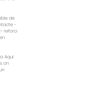
ible de 
ntacte -
 reforci 
en 
i. Aquí 
s on 
un 