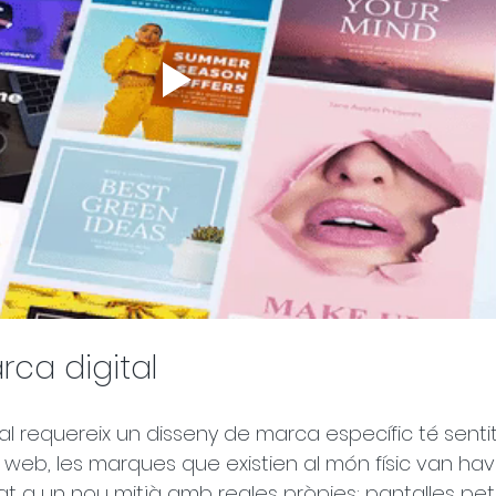
rca digital
al requereix un disseny de marca específic té sentit h
a web, les marques que existien al món físic van hav
tat a un nou mitjà amb regles pròpies: pantalles peti