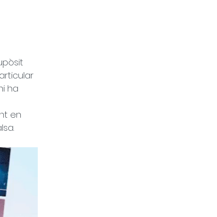
upòsit 
rticular 
hi ha 
nt en 
lsa.