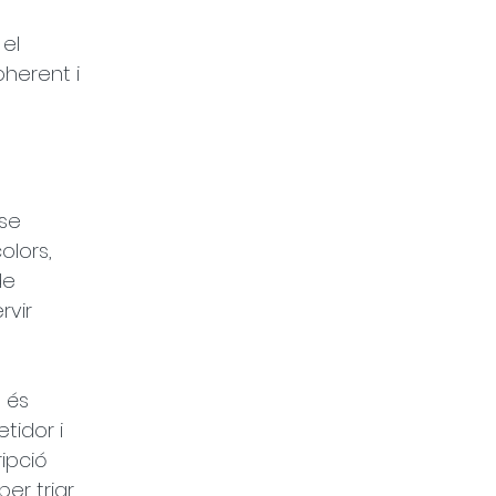
el 
herent i 
se 
olors, 
de 
rvir 
 és 
tidor i 
ipció 
er triar 