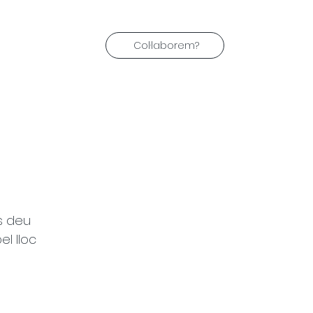
Col·laborem?
s deu 
l lloc 