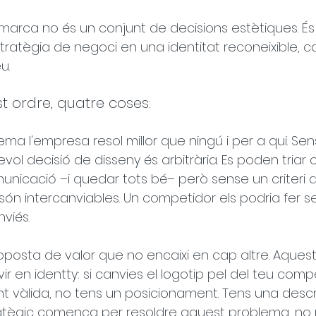
 marca no és un conjunt de decisions estètiques. És 
tratègia de negoci en una identitat reconeixible, co
u.
st ordre, quatre coses:
ema l'empresa resol millor que ningú i per a qui. Sen
ol decisió de disseny és arbitrària. Es poden triar c
municació –i quedar tots bé– però sense un criteri 
, són intercanviables. Un competidor els podria fer se
viés.
roposta de valor que no encaixi en cap altre. Aquest
r en identty: si canvies el logotip pel del teu compe
t vàlida, no tens un posicionament. Tens una descr
ratègic comença per resoldre aquest problema, no p