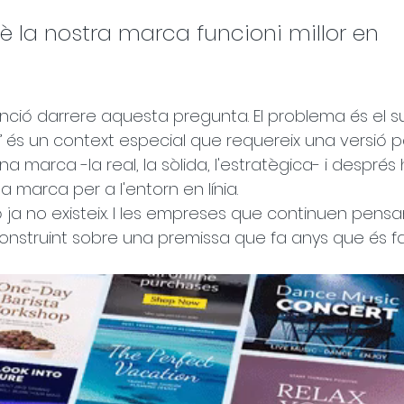
 la nostra marca funcioni millor en 
enció darrere aquesta pregunta. El problema és el s
l” és un context especial que requereix una versió pa
a marca -la real, la sòlida, l'estratègica- i després 
marca per a l'entorn en línia.
ió ja no existeix. I les empreses que continuen pensa
nstruint sobre una premissa que fa anys que és fa