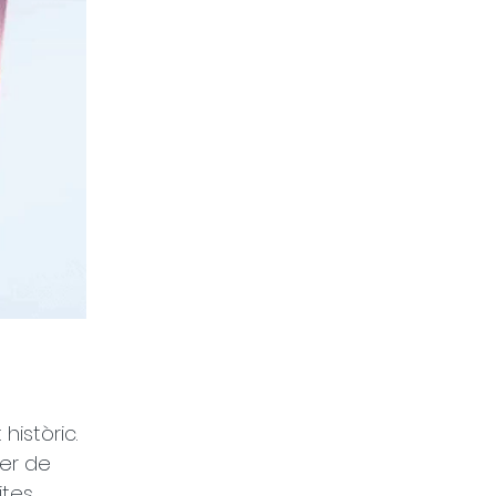
istòric. 
er de 
tes, 