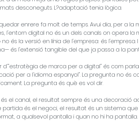
ormats desconeguts. L?adaptació tenia lògica.
uedar enrere fa molt de temps. Avui dia, per a la m
, l'entorn digital no és un dels canals on opera la 
 no és la versió en línia de l'empresa: és l'empresa. I 
 ha— és l'extensió tangible del que ja passa a la pant
r d'"estratègia de marca per a digital" és com parla
cació per a l'idioma espanyol". La pregunta no és c
cament. La pregunta és què es vol dir.
 és el canal, el resultat sempre és una decoració 
 partida és el negoci, el resultat és un sistema que
rmat, a qualsevol pantalla i quan no hi ha pantalla.