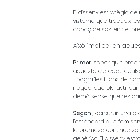
El disseny estratègic de
sistema que tradueix les
capaç de sostenir el pre
Això implica, en aque
Primer,
 saber quin probl
aquesta claredat, qualsev
tipografies i tons de co
negoci que els justifiqui
demà sense que res can
Segon
 , construir una p
l'estàndard que fem servi
la promesa continua sen
genèrica. El disseny est