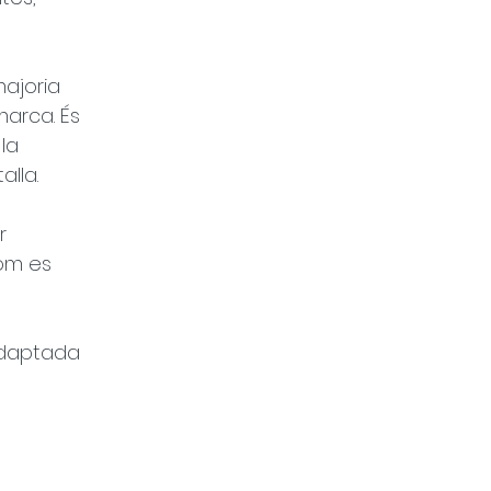
ajoria 
marca. És 
la 
alla.
r 
om es 
adaptada 
 