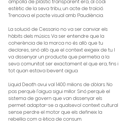
ampolla de plàstic transparent era, al codi 
estètic de la seva tribu, un acte de traïció. 
Trencava el pacte visual amb l?audiència.
La solució de Cessario no va ser canviar els 
hàbits dels músics. Va ser entendre que la 
coherència de la marca no és allò que tu 
declares, sinó allò que el context exigeix de tu. I 
va dissenyar un producte que permetia a la 
seva comunitat ser exactament el que era, fins i 
tot quan estava bevent aigua.
Liquid Death avui val 1.400 milions de dòlars. No 
pas perquè l'aigua sigui millor. Sinó perquè el 
sistema de govern que van dissenyar els 
permet adaptar-se a qualsevol context cultural 
sense perdre el motor que els defineix: la 
rebel·lia com a ètica de consum.