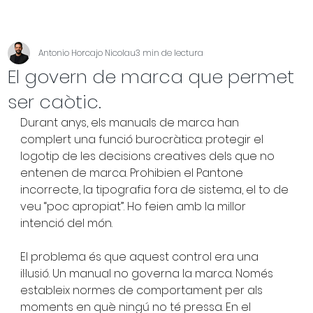
Antonio Horcajo Nicolau
3 min de lectura
El govern de marca que permet
ser caòtic.
Durant anys, els manuals de marca han 
complert una funció burocràtica: protegir el 
logotip de les decisions creatives dels que no 
entenen de marca. Prohibien el Pantone 
incorrecte, la tipografia fora de sistema, el to de 
veu “poc apropiat”. Ho feien amb la millor 
intenció del món.
El problema és que aquest control era una 
il·lusió. Un manual no governa la marca. Només 
estableix normes de comportament per als 
moments en què ningú no té pressa. En el 