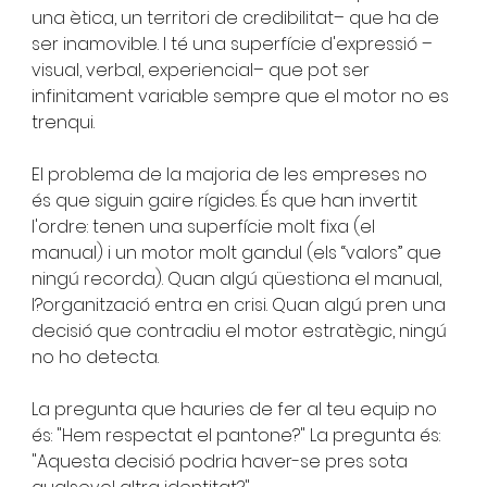
una ètica, un territori de credibilitat– que ha de 
ser inamovible. I té una superfície d'expressió –
visual, verbal, experiencial– que pot ser 
infinitament variable sempre que el motor no es 
trenqui.
El problema de la majoria de les empreses no 
és que siguin gaire rígides. És que han invertit 
l'ordre: tenen una superfície molt fixa (el 
manual) i un motor molt gandul (els “valors” que 
ningú recorda). Quan algú qüestiona el manual, 
l?organització entra en crisi. Quan algú pren una 
decisió que contradiu el motor estratègic, ningú 
no ho detecta.
La pregunta que hauries de fer al teu equip no 
és: "Hem respectat el pantone?" La pregunta és: 
"Aquesta decisió podria haver-se pres sota 