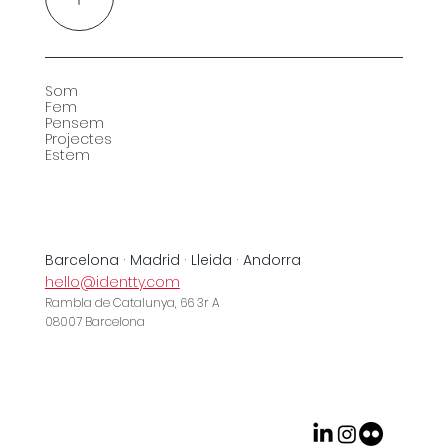
Som
Fem
Pensem
Projectes
Estem
Barcelona · Madrid · Lleida · Andorra
hello@identty.com
Rambla de Catalunya, 66 3r A
08007 Barcelona