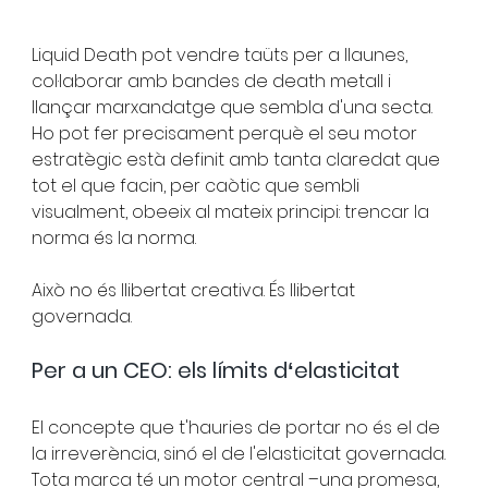
Liquid Death pot vendre taüts per a llaunes, 
col·laborar amb bandes de death metall i 
llançar marxandatge que sembla d'una secta. 
Ho pot fer precisament perquè el seu motor 
estratègic està definit amb tanta claredat que 
tot el que facin, per caòtic que sembli 
visualment, obeeix al mateix principi: trencar la 
norma és la norma.
Això no és llibertat creativa. És llibertat 
governada.
Per a un CEO: els límits dʻelasticitat
El concepte que t'hauries de portar no és el de 
la irreverència, sinó el de l'elasticitat governada. 
Tota marca té un motor central –una promesa, 