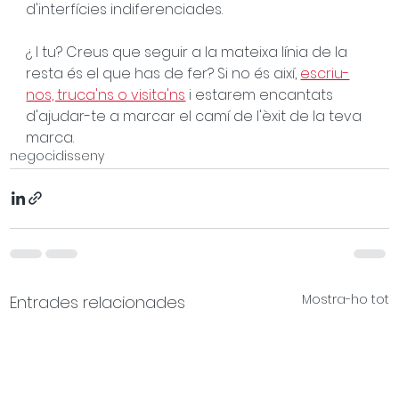
d'interfícies indiferenciades.
¿ I tu? Creus que seguir a la mateixa línia de la 
resta és el que has de fer? Si no és així, 
escriu-
nos, truca'ns o visita'ns
 i estarem encantats 
d'ajudar-te a marcar el camí de l'èxit de la teva 
marca.
negoci
disseny
Mostra-ho tot
Entrades relacionades