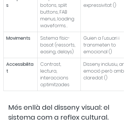
s
botons, split 
expressivitat ()
buttons, FAB 
menus, loading 
waveforms…
Moviments
Sistema físic-
Guien a l'usuari i 
basat (ressorts, 
transmeten to 
easing, delays)
emocional ()
Accessibilita
Contrast, 
Disseny inclusiu, am
t
lectura, 
emoció però amb 
interaccions 
claredat ()
optimitzades
Més enllà del disseny visual: el 
sistema com a reflex cultural.