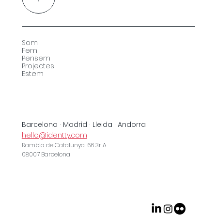
Som
Fem
Pensem
Projectes
Estem
Barcelona · Madrid · Lleida · Andorra
hello@identty.com
Rambla de Catalunya, 66 3r A
08007 Barcelona