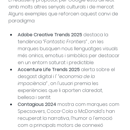
amb molts altres senyals culturals i de mercat. 
Alguns exemples que reforcen aquest canvi de 
paradigma:
Adobe Creative Trends 2025
 destaca la 
tendència 
“Fantastic Frontiers”
 , on les 
marques busquen nous llenguatges visuals 
més onírics, emotius i simbòlics per destacar 
en un entorn saturat i predictible.
Accenture Life Trends 2025
 alerta sobre el 
desgast digital i l' 
“economia de la 
impaciència”
 , on l'usuari premia les 
experiències que li aporten claredat, 
bellesa i sentit.
Contagious 2024
 mostra com marques com 
Specsavers, Coca-Cola o McDonald's han 
recuperat la narrativa, l'humor o l'emoció 
com a principals motors de connexió 