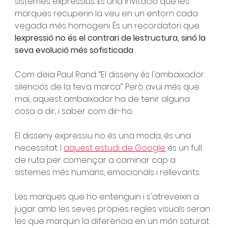
sistemes expressius. És una invitació que les 
marques recuperin la veu en un entorn cada 
vegada més homogeni. És un recordatori que 
lexpressió no és el contrari de lestructura, sinó la 
seva evolució més sofisticada
 .
Com deia Paul Rand: “El disseny és l'ambaixador 
silenciós de la teva marca”. Però avui més que 
mai, aquest ambaixador ha de tenir alguna 
cosa a dir, i saber com dir-ho.
El disseny expressiu no és una moda, és una 
necessitat. I 
aquest estudi de Google
 és un full 
de ruta per començar a caminar cap a 
sistemes més humans, emocionals i rellevants.
Les marques que ho entenguin i s'atreveixin a 
jugar amb les seves pròpies regles visuals seran 
les que marquin la diferència en un món saturat 