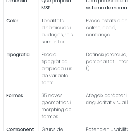
Dimensió
Què proposa 
Com potencia el te
M3E
sistema de marca
Color
Tonalitats 
Evoca estats d'ànim
dinàmiques i 
calma, acció, 
audaços, rols 
confiança
semàntics
Tipografia
Escala 
Defineix jerarquia, 
tipogràfica 
personalitat i intenc
ampliada i ús 
()
de variable 
fonts
Formes
35 noves 
Afegeix caràcter i 
geometries i 
singularitat visual ()
morphing de 
formes
Component
Grups de 
Potencien usabilitat 