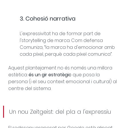
3. Cohesió narrativa
L'expressivitat ha de formar part de 
l'storytelling de marca. Com defensa 
Comuniza, “la marca ha d'emocionar amb 
cada píxel, perquè cada píxel comunica”.
Aquest plantejament no és només una millora 
estètica: 
és un gir estratègic
 que posa la 
persona (i el seu context emocional i cultural) al 
centre del sistema.
Un nou Zeitgeist: del pla a l'expressiu
El redisseny proposat per Google està alineat 